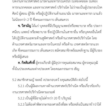
บัตงานทางเวชศาสตร์ มารดาและทารกในครรภ์ ในห้องคลอด ในห้อง
ทารกแรกคลอด และทางเวชศาสตร์ ปริกำเนิด ไม่ว่าจะเป็นผู้ประกอบโรค
ศิลป์ ผู้สอน ผู้วิจัย หรือผู้ปฏิบัติงานด้านอนามัย มารดาและทารก มาแล้ว
ไม่น้อยกว่า 2 ปี ซึ่งคณะกรรมการ เห็นสมควร
ข. วิสามัญ
ได้แก่ บุคคลที่มีปริญญาแพทย์หรือพยาบาล หรือ ประกา
ศนียบ แพทย์ หรือพยาบาล ซึ่งปฏิบัติงานในสาขาอื่น หรือบุคคลอื่นใดที่
ได้ปฏิบัติงานเฉพาะด้านสูติศาสตร์ หรือด้านเวชศาสตร์ปริกำเนิด โดย
ด้านเวชศาสตร์มารดาและทารกในครรภ์ หรือด้าน เวชศาสตร์ทารกแรก
เกิด ซึ่งคณะกรรมการ เห็นสมควร สมัครสมาชิกพร้อมหลักฐาน มีผู้รับรอง
หรือมีผู้เสนอ
ค. กิตติมศักดิ์
ผู้ทรงเกียรติ ผู้มีอุปการคุณต่อสมาคม ผู้ทรงคุณวุฒิ
ทั้งในประเทศและต่างประเทศ โดยคณะกรรมการ เชิญ
5.2 สมาชิกสามญั จะตอ้ งประกอบดว้ ยคุณสมบัติดัง ต่อไปนี้
5.2.1 เป็นผู้มีผลงานทางด้านเวชศาสตร์ปริกําเนิด หรือเกี่ยวข้องกับ
งานเวชศาสตร์ปริกำเนิดตามเกณฑ์
5.2.2 เป็นผู้ที่มีอายุไม่ต่ำกว่า 20 ปี บริบูรณ์
5.2.3 ไม่ต้องคำพิพากษาของศาลถึงที่สุด หรือหลังเป็นสมาช ิกว่าให้